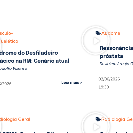
sculo-
Abdome
uelético
Ressonância
drome do Desfiladeiro
próstata
ácico na RM: Cenário atual
Dr. Jaime Araujo O
Rodolfo Valente
02/06/2026
Leia mais >
6/2026
19:30
0
iologia Geral
Radiologia Ge