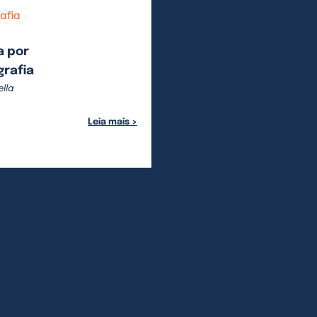
afia
a por
grafia
ella
Leia mais >