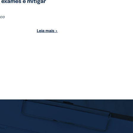
 exames e mitigar
eco
Leia mais >