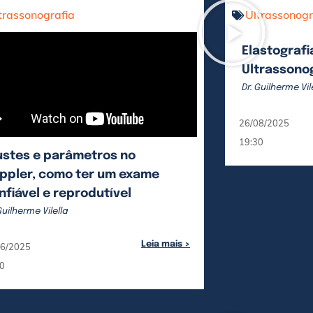
trassonografia
Ultrassonogr
Elastografi
Ultrassono
Dr. Guilherme Vil
26/08/2025
19:30
ustes e parâmetros no
ppler, como ter um exame
nfiável e reprodutível
Guilherme Vilella
Leia mais >
06/2025
0