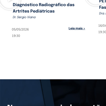
PET
Diagnóstico Radiográfico das
Fas
Artrites Pediátricas
Dra.
Dr. Sérgio Viana
16/0
Leia mais >
05/05/2026
19:3
19:30