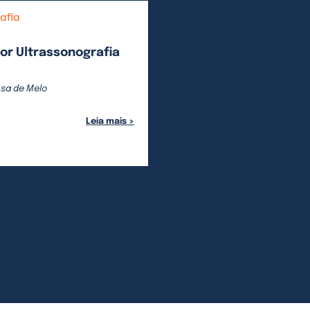
afia
or Ultrassonografia
osa de Melo
Leia mais >