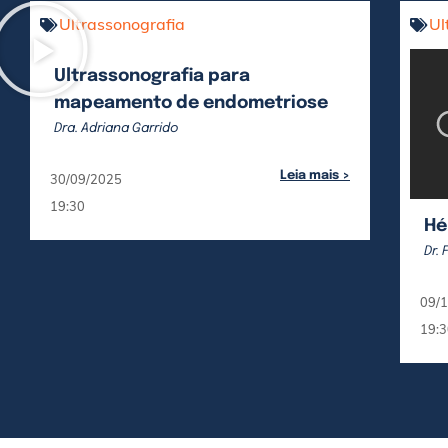
Ultrassonografia
Ul
Ultrassonografia para
mapeamento de endometriose
Dra. Adriana Garrido
Leia mais >
30/09/2025
19:30
Hé
Dr.
09/
19:3