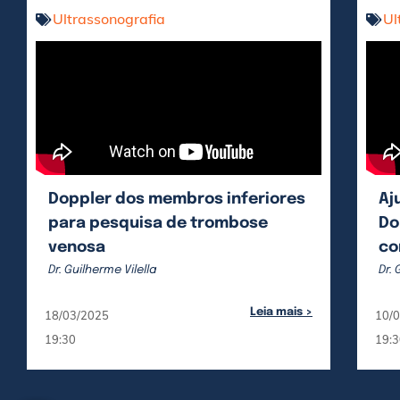
Ultrassonografia
Ul
Doppler dos membros inferiores
Aj
para pesquisa de trombose
Do
venosa
co
Dr. Guilherme Vilella
Dr. 
Leia mais >
18/03/2025
10/
19:30
19:3