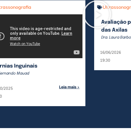
trassonografia
Ultrassonogr
Avaliação p
das Axilas
Dra. Laura Barb
16/06/2026
19:30
rnias Inguinais
 Fernando Mauad
Leia mais >
10/2025
0