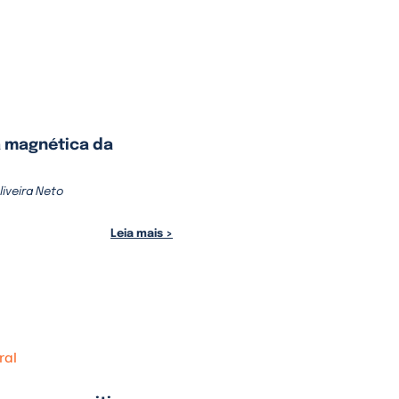
 magnética da
liveira Neto
Leia mais >
ral