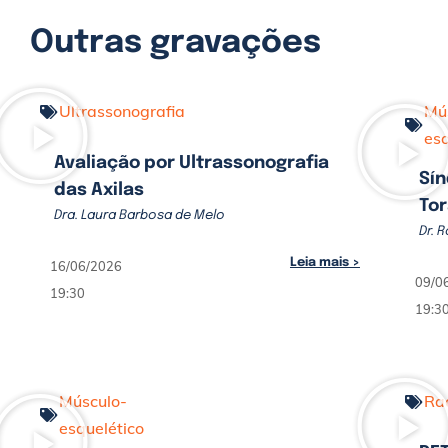
Outras gravações
Ultrassonografia
Mú
esq
Avaliação por Ultrassonografia
Sín
das Axilas
Tor
Dra. Laura Barbosa de Melo
Dr. 
Leia mais >
16/06/2026
09/0
19:30
19:3
Músculo-
Rad
esquelético