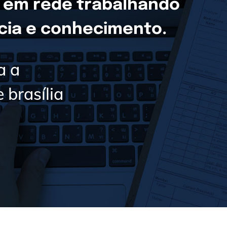
 em rede trabalhando
ncia e conhecimento.
a a
 brasília