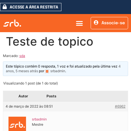
ACESSE A ÁREA RESTRITA
Associe-se
Teste de topico
Marcado:
sda
Este tópico contém 0 resposta, 1 voz e foi atualizado pela última vez
4
anos, 5 meses atrás
por
srbadmin
.
Visualizando 1 post (de 1 do total)
Autor
Posts
4 de março de 2022 às 08:51
#6962
srbadmin
Mestre