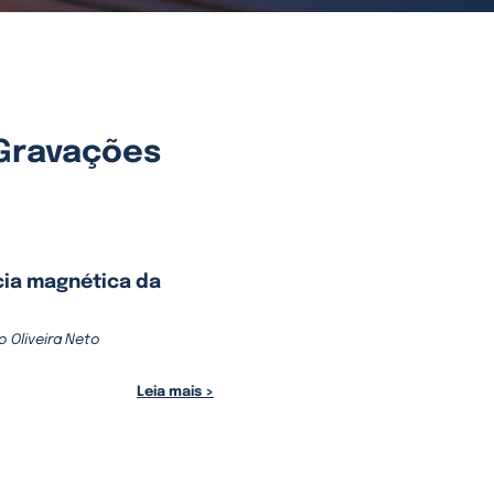
Gravações
ia magnética da
o Oliveira Neto
Leia mais >