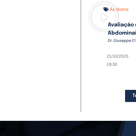
Abdome
Avaliação
Abdomina
Dr. Giuseppe D’
21/10/2025
19:30
T