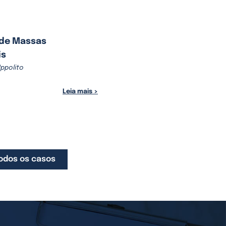
 de Massas
is
Ippolito
Leia mais >
odos os casos